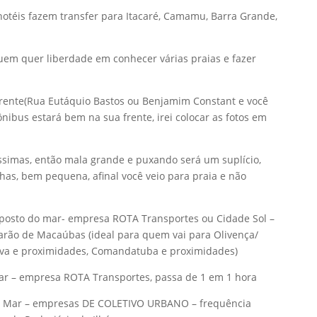
hotéis fazem transfer para Itacaré, Camamu, Barra Grande,
em quer liberdade em conhecer várias praias e fazer
frente(Rua Eutáquio Bastos ou Benjamim Constant e você
ônibus estará bem na sua frente, irei colocar as fotos em
simas, então mala grande e puxando será um suplício,
has, bem pequena, afinal você veio para praia e não
oposto do mar- empresa ROTA Transportes ou Cidade Sol –
Barão de Macaúbas (ideal para quem vai para Olivença/
va e proximidades, Comandatuba e proximidades)
Mar – empresa ROTA Transportes, passa de 1 em 1 hora
do Mar – empresas DE COLETIVO URBANO – frequência