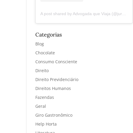
A post shared by Advogada que Viaja (@juremacintra)
Categorias
Blog
Chocolate
Consumo Consciente
Direito
Direito Previdenciário
Direitos Humanos
Fazendas
Geral
Giro Gastronômico
Help Horta
Literatura