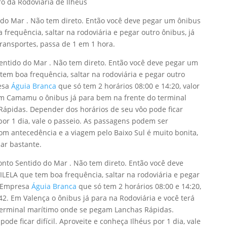
ro da Rodoviária de Ilhéus
o do Mar . Não tem direto. Então você deve pegar um ônibus
frequência, saltar na rodoviária e pegar outro ônibus, já
ansportes, passa de 1 em 1 hora.
entido do Mar . Não tem direto. Então você deve pegar um
em boa frequência, saltar na rodoviária e pegar outro
resa
Águia Branca
que só tem 2 horários 08:00 e 14:20, valor
m Camamu o ônibus já para bem na frente do terminal
ápidas. Depender dos horários de seu vôo pode ficar
 por 1 dia, vale o passeio. As passagens podem ser
m antecedência e a viagem pelo Baixo Sul é muito bonita,
r bastante.
onto Sentido do Mar . Não tem direto. Então você deve
LELA que tem boa frequência, saltar na rodoviária e pegar
a Empresa
Águia Branca
que só tem 2 horários 08:00 e 14:20,
2. Em Valença o ônibus já para na Rodoviária e você terá
 terminal marítimo onde se pegam Lanchas Rápidas.
de ficar difícil. Aproveite e conheça Ilhéus por 1 dia, vale