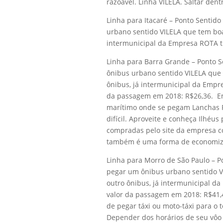
razoável. Linha VILELA. Saltar dent
Linha para Itacaré – Ponto Sentid
urbano sentido VILELA que tem boa 
intermunicipal da Empresa ROTA tr
Linha para Barra Grande – Ponto S
ônibus urbano sentido VILELA que t
ônibus, já intermunicipal da Emp
da passagem em 2018: R$26,36. E
marítimo onde se pegam Lanchas R
difícil. Aproveite e conheça Ilhéus
compradas pelo site da empresa co
também é uma forma de economiza
Linha para Morro de São Paulo – P
pegar um ônibus urbano sentido VI
outro ônibus, já intermunicipal d
valor da passagem em 2018: R$41,4
de pegar táxi ou moto-táxi para o
Depender dos horários de seu vôo po