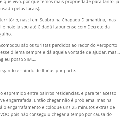
e que vivo, por que temos mais propriedade para tanto, já
usado pelos locais).
território, nasci em Seabra na Chapada Diamantina, mas
i e hoje já sou até Cidadã Itabunense com Decreto da
gulho.
comodou são os turistas perdidos ao redor do Aeroporto
o esse dilema sempre e dá aquela vontade de ajudar, mas…
og eu posso SIM….
hegando e saindo de Ilhéus por parte.
do espremido entre bairros residencias, e para ter acesso
ive engarrafada. Então chegar não é problema, mas na
á o engarrafamento e coloque uns 25 minutos extras de
R VÔO pois não conseguiu chegar a tempo por causa do