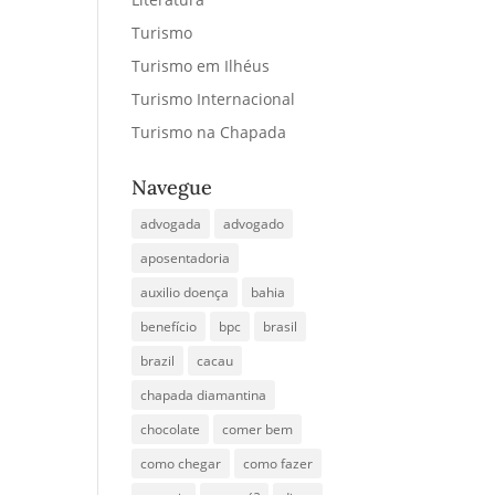
Turismo
Turismo em Ilhéus
Turismo Internacional
Turismo na Chapada
Navegue
advogada
advogado
aposentadoria
auxilio doença
bahia
benefício
bpc
brasil
brazil
cacau
chapada diamantina
chocolate
comer bem
como chegar
como fazer