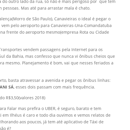
a do outro lado da rua, só não é mais perigoso por que tem
m pessoas. Mas até para arrastar mala é chato.
lença(Morro de São Paulo), Canavieiras o ideal é pegar o
m vem pelo aeroporto para Canavieiras-Una-Comandatuba
s na frente do aeroporto mesmo(empresa Rota ou Cidade
Transportes vendem passagens pela Internet para os
 Sul da Bahia, mas confesso que nunca vi ônibus cheios que
ora mesmo. Planejamento é bom, vai que nesses feriados a
to, basta atravessar a avenida e pegar os ônibus linhas:
ANI SÁ
, esses dois passam com mais frequência.
o R$3,50(valores 2018)
ara Falar mas prefira o UBER, é seguro, barato e tem
i em Ilhéus é caro e todo dia ouvimos e vemos relatos de
horando aos poucos, já tem até aplicativo de Táxi de
não é?