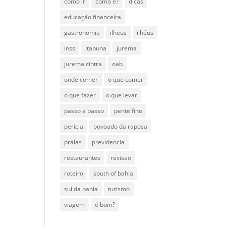
como ir
como é?
dicas
educação financeira
gastronomia
ilheus
ilhéus
inss
Itabuna
jurema
jurema cintra
oab
onde comer
o que comer
o que fazer
o que levar
passo a passo
pente fino
perícia
povoado da raposa
praias
previdencia
restaurantes
revisao
roteiro
south of bahia
sul da bahia
turismo
viagem
é bom?