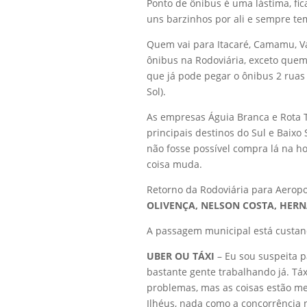
Ponto de ônibus é uma lástima, fic
uns barzinhos por ali e sempre te
Quem vai para Itacaré, Camamu, Va
ônibus na Rodoviária, exceto que
que já pode pegar o ônibus 2 rua
Sol).
As empresas Águia Branca e Rota 
principais destinos do Sul e Baixo
não fosse possível compra lá na h
coisa muda.
Retorno da Rodoviária para Aeropor
OLIVENÇA, NELSON COSTA, HERN
A passagem municipal está custand
UBER OU TÁXI
– Eu sou suspeita p
bastante gente trabalhando já. Táx
problemas, mas as coisas estão mel
Ilhéus, nada como a concorrência 