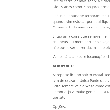
Decidi escrever mais sobre a cidad
são 19 anos como Papa Jaca(termo 
Ilhéus e Itabuna se tornaram meu 
quando vim estudar por aqui fique
Câmara e tudo mais, com muito or
Então uma coisa que sempre me in
de Ilhéus. Eu moro pertinho e vej
não posso ser enxerida, mas no bl
Vamos lá falar sobre locomoção, c
AEROPORTO
Aeroporto fica no bairro Pontal, to
tem de cruzar a Única Ponte que v
volta sempre veja o Waze como est
garantia, já vi muito gente PERDE
trânsito.
Opções: