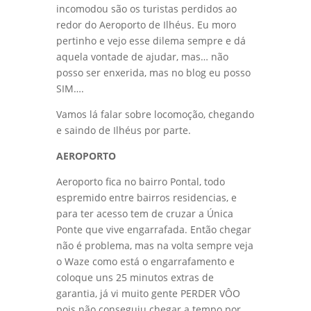
incomodou são os turistas perdidos ao
redor do Aeroporto de Ilhéus. Eu moro
pertinho e vejo esse dilema sempre e dá
aquela vontade de ajudar, mas… não
posso ser enxerida, mas no blog eu posso
SIM….
Vamos lá falar sobre locomoção, chegando
e saindo de Ilhéus por parte.
AEROPORTO
Aeroporto fica no bairro Pontal, todo
espremido entre bairros residencias, e
para ter acesso tem de cruzar a Única
Ponte que vive engarrafada. Então chegar
não é problema, mas na volta sempre veja
o Waze como está o engarrafamento e
coloque uns 25 minutos extras de
garantia, já vi muito gente PERDER VÔO
pois não conseguiu chegar a tempo por