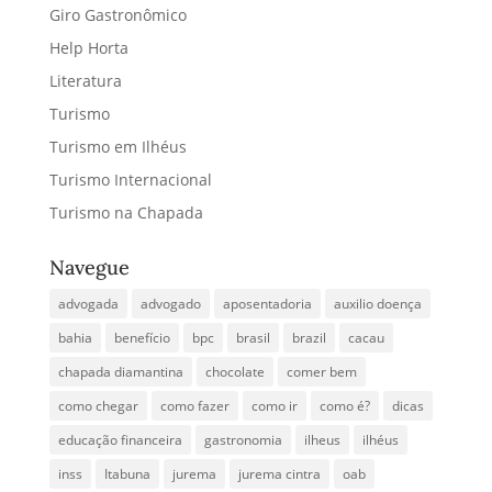
Giro Gastronômico
Help Horta
Literatura
Turismo
Turismo em Ilhéus
Turismo Internacional
Turismo na Chapada
Navegue
advogada
advogado
aposentadoria
auxilio doença
bahia
benefício
bpc
brasil
brazil
cacau
chapada diamantina
chocolate
comer bem
como chegar
como fazer
como ir
como é?
dicas
educação financeira
gastronomia
ilheus
ilhéus
inss
Itabuna
jurema
jurema cintra
oab