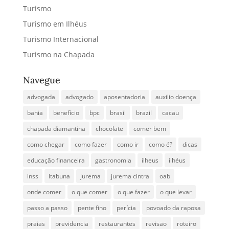
Turismo
Turismo em Ilhéus
Turismo Internacional
Turismo na Chapada
Navegue
advogada
advogado
aposentadoria
auxilio doença
bahia
benefício
bpc
brasil
brazil
cacau
chapada diamantina
chocolate
comer bem
como chegar
como fazer
como ir
como é?
dicas
educação financeira
gastronomia
ilheus
ilhéus
inss
Itabuna
jurema
jurema cintra
oab
onde comer
o que comer
o que fazer
o que levar
passo a passo
pente fino
perícia
povoado da raposa
praias
previdencia
restaurantes
revisao
roteiro