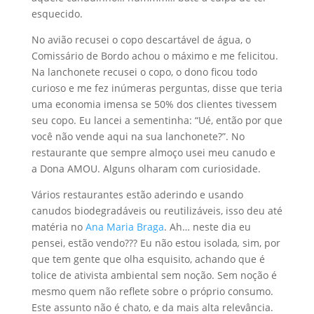
esquecido.
No avião recusei o copo descartável de água, o
Comissário de Bordo achou o máximo e me felicitou.
Na lanchonete recusei o copo, o dono ficou todo
curioso e me fez inúmeras perguntas, disse que teria
uma economia imensa se 50% dos clientes tivessem
seu copo. Eu lancei a sementinha: “Ué, então por que
você não vende aqui na sua lanchonete?”. No
restaurante que sempre almoço usei meu canudo e
a Dona AMOU. Alguns olharam com curiosidade.
Vários restaurantes estão aderindo e usando
canudos biodegradáveis ou reutilizáveis, isso deu até
matéria no
Ana Maria Braga
. Ah… neste dia eu
pensei, estão vendo??? Eu não estou isolada
,
sim, por
que tem gente que olha esquisito, achando que é
tolice de ativista ambiental sem noção. Sem noção é
mesmo quem não reflete sobre o próprio consumo.
Este assunto não é chato, e da mais alta relevância.