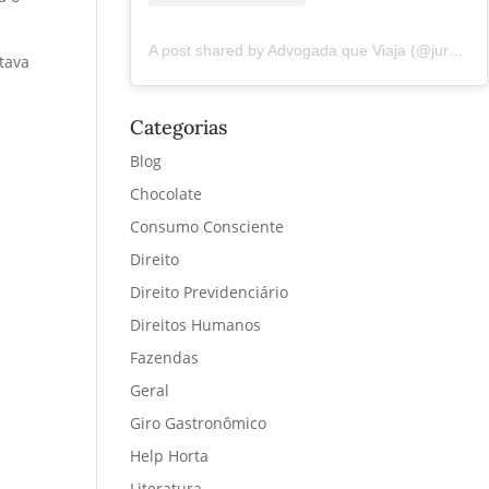
A post shared by Advogada que Viaja (@juremacintra)
tava
Categorias
Blog
Chocolate
Consumo Consciente
Direito
Direito Previdenciário
Direitos Humanos
Fazendas
Geral
Giro Gastronômico
Help Horta
Literatura