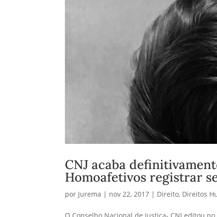
CNJ acaba definitivament
Homoafetivos registrar se
por
Jurema
|
nov 22, 2017
|
Direito
,
Direitos 
O Conselho Nacional de Justiça- CNJ editou no