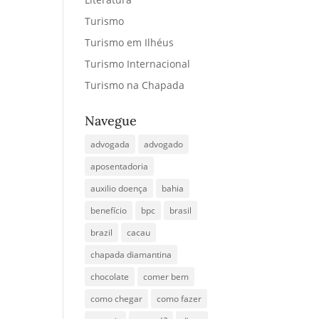
Turismo
Turismo em Ilhéus
Turismo Internacional
Turismo na Chapada
Navegue
advogada
advogado
aposentadoria
auxilio doença
bahia
benefício
bpc
brasil
brazil
cacau
chapada diamantina
chocolate
comer bem
como chegar
como fazer