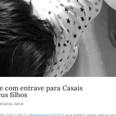
e com entrave para Casais
us filhos
Humanos
,
Geral
 dia 14/11/2017 o P
rovimento 63/2017
que institui novas regras par