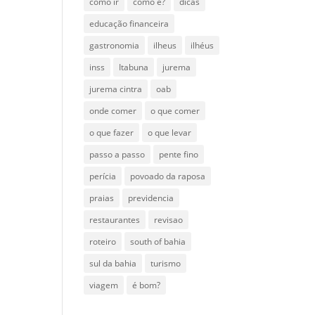
como ir
como é?
dicas
educação financeira
gastronomia
ilheus
ilhéus
inss
Itabuna
jurema
jurema cintra
oab
onde comer
o que comer
o que fazer
o que levar
passo a passo
pente fino
perícia
povoado da raposa
praias
previdencia
restaurantes
revisao
roteiro
south of bahia
sul da bahia
turismo
viagem
é bom?