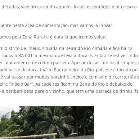
 décadas, vivo procurando aqueles locais escondidos e pitorescos
ficiente nesta área de alimentação, mas vamos lá inovar.
mos pela Zona Rural e é para lá que iremos voltar.
m distrito de Ilhéus, situada na Beira do Rio Almada e fica há 12
 rodovia BA 001, a mesma que leva à Itacaré. Então se estiver indo
er muito bem é um ótimo passeio. Apesar de ser um local simples 
iliar se destaca. Inácio Bar na beira do Rio, pois ele é tocado pe
Você vai passar por muitos barzinho cheios e com som de carro, não 
eira “Inácio Bar”. As cadeiras ficam na Beira do Rio e debaixo de
 e beriberi(peça para o vizinho, que tem uma barraca de drinks, f