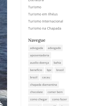
Turismo
Turismo em Ilhéus
Turismo Internacional
Turismo na Chapada
Navegue
advogada
advogado
aposentadoria
auxilio doença
bahia
benefício
bpc
brasil
brazil
cacau
chapada diamantina
chocolate
comer bem
como chegar
como fazer