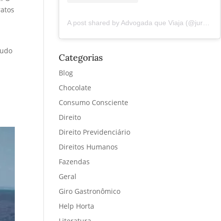
ratos
A post shared by Advogada que Viaja (@juremacintra)
tudo
Categorias
Blog
Chocolate
Consumo Consciente
Direito
Direito Previdenciário
Direitos Humanos
Fazendas
Geral
Giro Gastronômico
Help Horta
Literatura