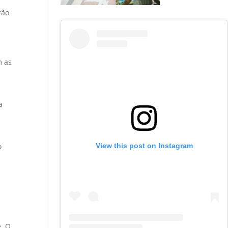
tão
m as
a
o
View this post on Instagram
e. O