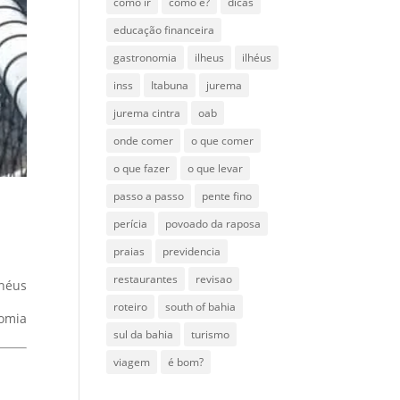
como ir
como é?
dicas
educação financeira
gastronomia
ilheus
ilhéus
inss
Itabuna
jurema
jurema cintra
oab
onde comer
o que comer
o que fazer
o que levar
passo a passo
pente fino
perícia
povoado da raposa
praias
previdencia
restaurantes
revisao
lhéus
roteiro
south of bahia
nomia
sul da bahia
turismo
viagem
é bom?