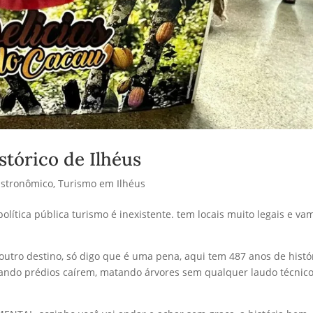
tórico de Ilhéus
astronômico
,
Turismo em Ilhéus
olítica pública turismo é inexistente. tem locais muito legais e va
outro destino, só digo que é uma pena, aqui tem 487 anos de histór
ando prédios caírem, matando árvores sem qualquer laudo técnic