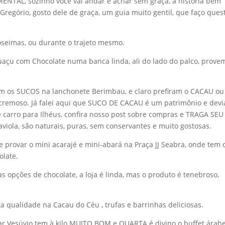
ENTAL, sozinho você vai andar e achar sem graça, a história bem
 Gregório, gosto dele de graça, um guia muito gentil, que faço ques
seimas, ou durante o trajeto mesmo.
açu com Chocolate numa banca linda, ali do lado do palco, prove
m os SUCOS na lanchonete Berimbau, e claro prefiram o CACAU ou
cremoso. Já falei aqui que SUCO DE CACAU é um patrimônio e devi
de carro para Ilhéus, confira nosso post sobre compras e TRAGA SEU
aviola, são naturais, puras, sem conservantes e muito gostosas.
e provar o mini acarajé e mini-abará na Praça JJ Seabra, onde tem 
olate.
 opções de chocolate, a loja é linda, mas o produto é tenebroso,
a qualidade na Cacau do Céu , trufas e barrinhas deliciosas.
ar Vesúvio tem à kilo MUITO BOM e QUARTA é divino o buffet árab