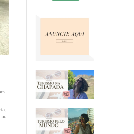
mos
ia,
o ou