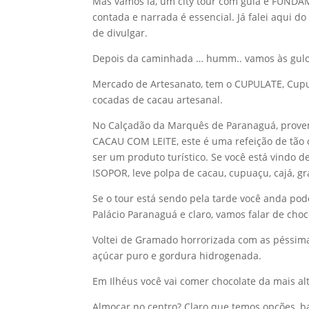
Mas vamos lá, um city tour com guia é FUNDAM
contada e narrada é essencial. Já falei aqui do
de divulgar.
Depois da caminhada … humm.. vamos às gulo
Mercado de Artesanato, tem o CUPULATE, Cupu
cocadas de cacau artesanal.
No Calçadão da Marquês de Paranaguá, prove
CACAU COM LEITE, este é uma refeição de tão 
ser um produto turístico. Se você está vindo 
ISOPOR, leve polpa de cacau, cupuaçu, cajá, gr
Se o tour está sendo pela tarde você anda pod
Palácio Paranaguá e claro, vamos falar de choc
Voltei de Gramado horrorizada com as péssimas
açúcar puro e gordura hidrogenada.
Em Ilhéus você vai comer chocolate da mais alt
Almoçar no centro? Claro que temos opções, b