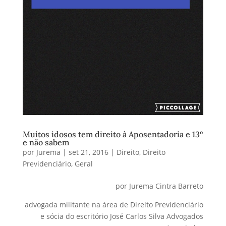
Muitos idosos tem direito à Aposentadoria e 13º
e não sabem
por
Jurema
|
set 21, 2016
|
Direito
,
Direito
Previdenciário
,
Geral
por Jurema Cintra Barreto
advogada militante na área de Direito Previdenciário
e sócia do escritório José Carlos Silva Advogados