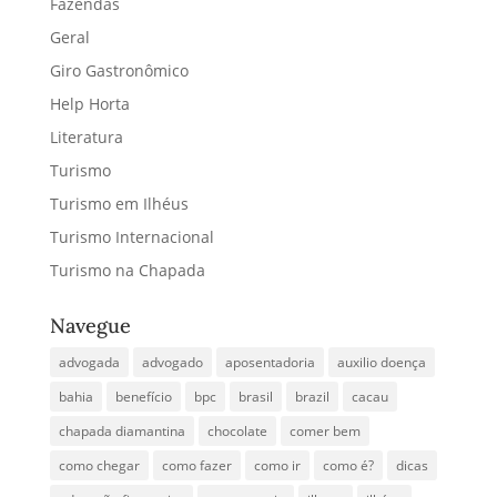
Fazendas
Geral
Giro Gastronômico
Help Horta
Literatura
Turismo
Turismo em Ilhéus
Turismo Internacional
Turismo na Chapada
Navegue
advogada
advogado
aposentadoria
auxilio doença
bahia
benefício
bpc
brasil
brazil
cacau
chapada diamantina
chocolate
comer bem
como chegar
como fazer
como ir
como é?
dicas