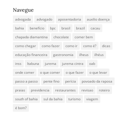
Navegue
advogada
advogado
aposentadoria
auxilio doença
bahia
benefício
bpc
brasil
brazil
cacau
chapada diamantina
chocolate
comer bem
como chegar
como fazer
como ir
como é?
dicas
educação financeira
gastronomia
ilheus
ilhéus
inss
Itabuna
jurema
jurema cintra
oab
onde comer
o que comer
o que fazer
o que levar
passo a passo
pente fino
perícia
povoado da raposa
praias
previdencia
restaurantes
revisao
roteiro
south of bahia
sul da bahia
turismo
viagem
é bom?