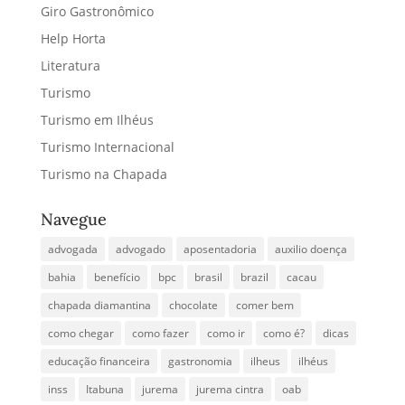
Giro Gastronômico
Help Horta
Literatura
Turismo
Turismo em Ilhéus
Turismo Internacional
Turismo na Chapada
Navegue
advogada
advogado
aposentadoria
auxilio doença
bahia
benefício
bpc
brasil
brazil
cacau
chapada diamantina
chocolate
comer bem
como chegar
como fazer
como ir
como é?
dicas
educação financeira
gastronomia
ilheus
ilhéus
inss
Itabuna
jurema
jurema cintra
oab