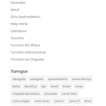
Fazendas
Geral
Giro Gastronômico
Help Horta
Literatura
Turismo
Turismo em Ilhéus
Turismo Internacional
Turismo na Chapada
Navegue
advogada
advogado
aposentadoria
auxilio doença
bahia
benefício
bpc
brasil
brazil
cacau
chapada diamantina
chocolate
comer bem
como chegar
como fazer
como ir
como é?
dicas