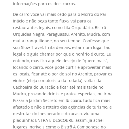
informações para os dois carros.
De carro você vai mais cedo para o Morro do Pai
Inácio e não pega tanto fluxo, vai para os
restaurantes legais, como Lila Orquidário, Bistrô
Orquídea Negra, Paraguassu, Arenito, Mudra, com
muita tranquilidade, no seu tempo. Confesso que
sou Slow Travel. Irrita demais, estar num lugar tão
legal e o guia chamar por que o horário é curto. Eu
entendo, mas fica aquele desejo de “quero mais”,
locando o carro, você pode curtir e aproveitar mais
os locais, ficar até o por do sol no Arenito, provar os
vinhos (eleja o motorista da rodada), voltar da
Cachoeira do Buracão e ficar até mais tarde no
Mudra, provando drinks e pratos especiais, ou ir na
Pizzaria Jardim Secreto em Ibicoara, tudo fica mais
afastado e não é roteiro das agências de turismo, e
desfrutar do inesperado e do acaso, viu uma
plaquinha: ENTRA E DESCOBRE, assim, já achei
lugares incríveis como o Bistrõ A Camponesa no