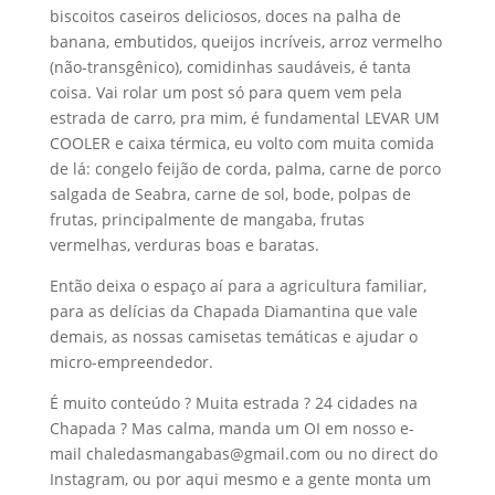
biscoitos caseiros deliciosos, doces na palha de
banana, embutidos, queijos incríveis, arroz vermelho
(não-transgênico), comidinhas saudáveis, é tanta
coisa. Vai rolar um post só para quem vem pela
estrada de carro, pra mim, é fundamental LEVAR UM
COOLER e caixa térmica, eu volto com muita comida
de lá: congelo feijão de corda, palma, carne de porco
salgada de Seabra, carne de sol, bode, polpas de
frutas, principalmente de mangaba, frutas
vermelhas, verduras boas e baratas.
Então deixa o espaço aí para a agricultura familiar,
para as delícias da Chapada Diamantina que vale
demais, as nossas camisetas temáticas e ajudar o
micro-empreendedor.
É muito conteúdo ? Muita estrada ? 24 cidades na
Chapada ? Mas calma, manda um OI em nosso e-
mail chaledasmangabas@gmail.com ou no direct do
Instagram, ou por aqui mesmo e a gente monta um