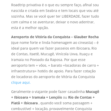
Roadtrip privativa é o que eu sempre faço, afinal sou
nascida e criada em Seabra e tem locais que vou até
sozinha. Mas se você quer ter LIBERDADE, fazer tudo
com calma e se aventurar, deixar o novo adentrar,
esta é a melhor opção.
Aeroporto de Vitória da Conquista – Glauber Rocha
(que nome forte e linda homenagem ao cineasta) – é
ideal para quem vai fazer passeios em Ibicoara, Rio
de Contas, Itaetê, Mucugê, Vinícola Uvva, Ituaçu e
Iramaia no Povoado da Raposa. Por que esse
aeroporto tem + vôos, + barato +locadoras de carro +
infraestrutura+ hotéis de apoio. Para fazer cotação
de locadoras do aeroporto de Vitória da Conquista
clique aqui.
Geralmente o viajante pode fazer casadinha
Mucugê
+ Ibicoara + Iramaia + Lençóis
ou
Rio de Contas +
Piatã + Ibicoara
, quando você soma passagem +
combustível + locação, provavelmente Conquista