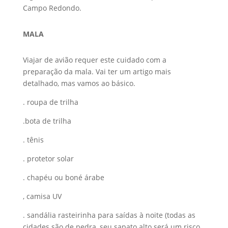
Campo Redondo.
MALA
Viajar de avião requer este cuidado com a
preparação da mala. Vai ter um artigo mais
detalhado, mas vamos ao básico.
. roupa de trilha
.bota de trilha
. tênis
. protetor solar
. chapéu ou boné árabe
, camisa UV
. sandália rasteirinha para saídas à noite (todas as
cidades são de pedra, seu sapato alto será um risco