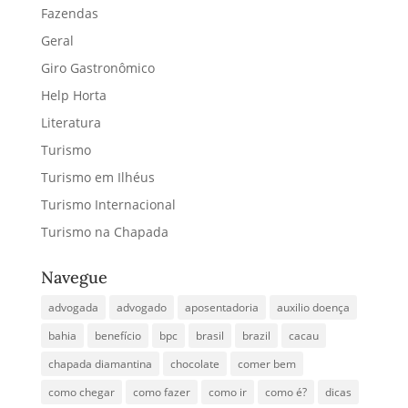
Fazendas
Geral
Giro Gastronômico
Help Horta
Literatura
Turismo
Turismo em Ilhéus
Turismo Internacional
Turismo na Chapada
Navegue
advogada
advogado
aposentadoria
auxilio doença
bahia
benefício
bpc
brasil
brazil
cacau
chapada diamantina
chocolate
comer bem
como chegar
como fazer
como ir
como é?
dicas