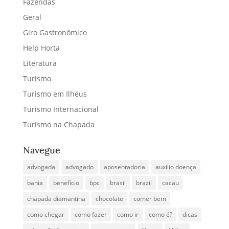
Fazendas
Geral
Giro Gastronômico
Help Horta
Literatura
Turismo
Turismo em Ilhéus
Turismo Internacional
Turismo na Chapada
Navegue
advogada
advogado
aposentadoria
auxilio doença
bahia
benefício
bpc
brasil
brazil
cacau
chapada diamantina
chocolate
comer bem
como chegar
como fazer
como ir
como é?
dicas