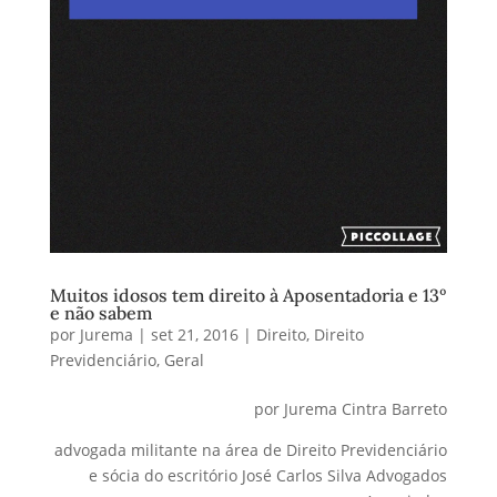
Muitos idosos tem direito à Aposentadoria e 13º
e não sabem
por
Jurema
|
set 21, 2016
|
Direito
,
Direito
Previdenciário
,
Geral
por Jurema Cintra Barreto
advogada militante na área de Direito Previdenciário
e sócia do escritório José Carlos Silva Advogados