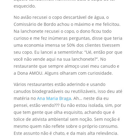
esquecido.
No avião recusei o copo descartável de água, o
Comissário de Bordo achou o máximo e me felicitou.
Na lanchonete recusei o copo, o dono ficou todo
curioso e me fez inúmeras perguntas, disse que teria
uma economia imensa se 50% dos clientes tivessem
seu copo. Eu lancei a sementinha: “Ué, então por que
você não vende aqui na sua lanchonete?”. No
restaurante que sempre almoço usei meu canudo e
a Dona AMOU. Alguns olharam com curiosidade.
Vários restaurantes estão aderindo e usando
canudos biodegradáveis ou reutilizáveis, isso deu até
matéria no
Ana Maria Braga
. Ah… neste dia eu
pensei, estão vendo??? Eu não estou isolada
,
sim, por
que tem gente que olha esquisito, achando que é
tolice de ativista ambiental sem noção. Sem noção é
mesmo quem não reflete sobre o próprio consumo.
Este assunto não é chato, e da mais alta relevância.