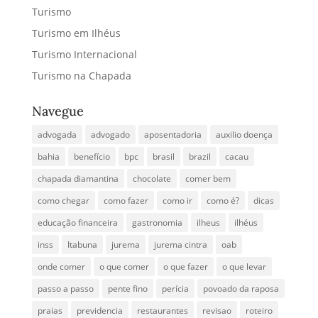
Turismo
Turismo em Ilhéus
Turismo Internacional
Turismo na Chapada
Navegue
advogada
advogado
aposentadoria
auxilio doença
bahia
benefício
bpc
brasil
brazil
cacau
chapada diamantina
chocolate
comer bem
como chegar
como fazer
como ir
como é?
dicas
educação financeira
gastronomia
ilheus
ilhéus
inss
Itabuna
jurema
jurema cintra
oab
onde comer
o que comer
o que fazer
o que levar
passo a passo
pente fino
perícia
povoado da raposa
praias
previdencia
restaurantes
revisao
roteiro