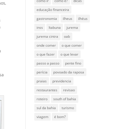
como ir
como é?
dicas
nos,
educação financeira
gastronomia
ilheus
ilhéus
u
a
inss
Itabuna
jurema
jurema cintra
oab
onde comer
o que comer
m
o que fazer
o que levar
passo a passo
pente fino
perícia
povoado da raposa
sa
praias
previdencia
restaurantes
revisao
roteiro
south of bahia
sul da bahia
turismo
viagem
é bom?