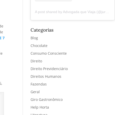
A post shared by Advogada que Viaja (@juremacintra)
de
Categorias
de
Blog
E 7
Chocolate
Consumo Consciente
de
Direito
Direito Previdenciário
Direitos Humanos
G,
Fazendas
Geral
Giro Gastronômico
Help Horta
Literatura