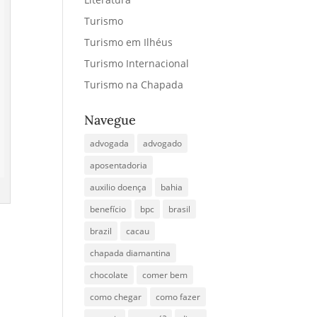
Turismo
Turismo em Ilhéus
Turismo Internacional
Turismo na Chapada
Navegue
advogada
advogado
aposentadoria
auxilio doença
bahia
benefício
bpc
brasil
brazil
cacau
chapada diamantina
chocolate
comer bem
como chegar
como fazer