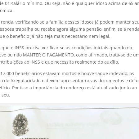
 de 01 salário mínimo. Ou seja, não é qualquer idoso acima de 65 a
nômica.
io renda, verificando se a família desses idosos já podem manter se
se esposa trabalha ou recebe agora alguma pensão, enfim, se a rend
que o benefício já não seja mais necessário nem legal.
que o INSS precisa verificar se as condições iniciais quando da
 deve ou não MANTER O PAGAMENTO, como afirmado, trata-se de u
ntribuições ao INSS e que necessita realmente do auxílio.
 17.000 beneficiários estavam mortos e houve saque indevido, os
so de Irregularidade e devem apresentar novos documentos e defe
cio. Por isso a importância do endereço está atualizado junto ao
o seu.