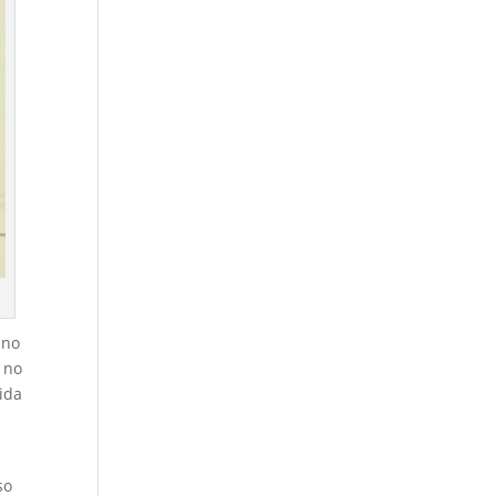
 no
 no
vida
so