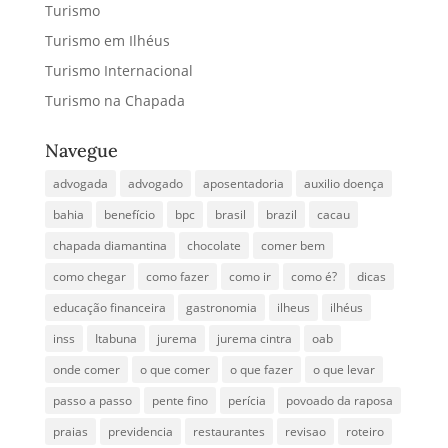
Turismo
Turismo em Ilhéus
Turismo Internacional
Turismo na Chapada
Navegue
advogada
advogado
aposentadoria
auxilio doença
bahia
benefício
bpc
brasil
brazil
cacau
chapada diamantina
chocolate
comer bem
como chegar
como fazer
como ir
como é?
dicas
educação financeira
gastronomia
ilheus
ilhéus
inss
Itabuna
jurema
jurema cintra
oab
onde comer
o que comer
o que fazer
o que levar
passo a passo
pente fino
perícia
povoado da raposa
praias
previdencia
restaurantes
revisao
roteiro