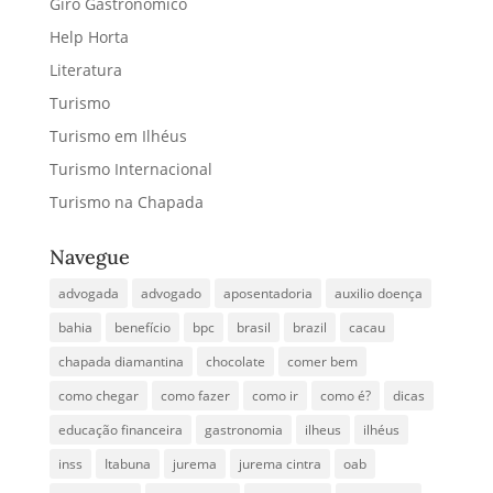
Giro Gastronômico
Help Horta
Literatura
Turismo
Turismo em Ilhéus
Turismo Internacional
Turismo na Chapada
Navegue
advogada
advogado
aposentadoria
auxilio doença
bahia
benefício
bpc
brasil
brazil
cacau
chapada diamantina
chocolate
comer bem
como chegar
como fazer
como ir
como é?
dicas
educação financeira
gastronomia
ilheus
ilhéus
inss
Itabuna
jurema
jurema cintra
oab