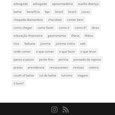
advogada
advogado
aposentadoria
auxilio doença
bahia
benefício
bpc
brasil
brazil
cacau
chapada diamantina
chocolate
comer bem
como chegar
como fazer
como ir
como é?
dicas
educação financeira
gastronomia
ilheus
ilhéus
inss
Itabuna
jurema
jurema cintra
oab
onde comer
o que comer
o que fazer
o que levar
passo a passo
pente fino
perícia
povoado da raposa
praias
previdencia
restaurantes
revisao
roteiro
south of bahia
sul da bahia
turismo
viagem
é bom?