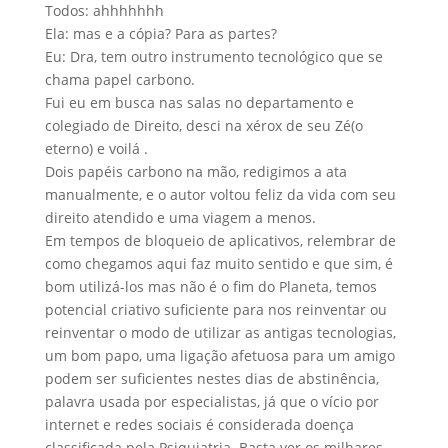
Todos: ahhhhhhh
Ela: mas e a cópia? Para as partes?
Eu: Dra, tem outro instrumento tecnológico que se
chama papel carbono.
Fui eu em busca nas salas no departamento e
colegiado de Direito, desci na xérox de seu Zé(o
eterno) e voilá .
Dois papéis carbono na mão, redigimos a ata
manualmente, e o autor voltou feliz da vida com seu
direito atendido e uma viagem a menos.
Em tempos de bloqueio de aplicativos, relembrar de
como chegamos aqui faz muito sentido e que sim, é
bom utilizá-los mas não é o fim do Planeta, temos
potencial criativo suficiente para nos reinventar ou
reinventar o modo de utilizar as antigas tecnologias,
um bom papo, uma ligação afetuosa para um amigo
podem ser suficientes nestes dias de abstinência,
palavra usada por especialistas, já que o vício por
internet e redes sociais é considerada doença
classificada pela Psiquiatria. Basta ver os milhares