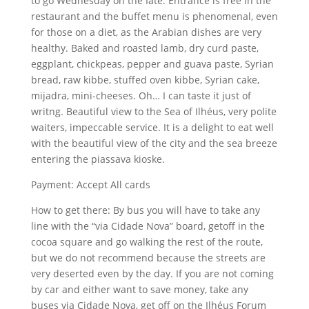
to go Wednesday on the Iate. Entrance is free in the
restaurant and the buffet menu is phenomenal, even
for those on a diet, as the Arabian dishes are very
healthy. Baked and roasted lamb, dry curd paste,
eggplant, chickpeas, pepper and guava paste, Syrian
bread, raw kibbe, stuffed oven kibbe, Syrian cake,
mijadra, mini-cheeses. Oh… I can taste it just of
writng. Beautiful view to the Sea of Ilhéus, very polite
waiters, impeccable service. It is a delight to eat well
with the beautiful view of the city and the sea breeze
entering the piassava kioske.
Payment: Accept All cards
How to get there: By bus you will have to take any
line with the “via Cidade Nova” board, getoff in the
cocoa square and go walking the rest of the route,
but we do not recommend because the streets are
very deserted even by the day. If you are not coming
by car and either want to save money, take any
buses via Cidade Nova, get off on the Ilhéus Forum