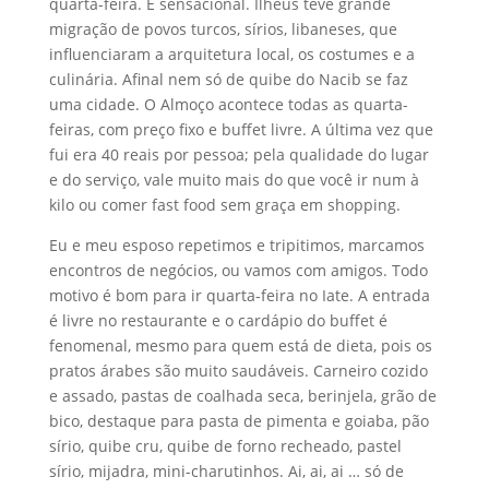
quarta-feira. É sensacional. Ilhéus teve grande
migração de povos turcos, sírios, libaneses, que
influenciaram a arquitetura local, os costumes e a
culinária. Afinal nem só de quibe do Nacib se faz
uma cidade. O Almoço acontece todas as quarta-
feiras, com preço fixo e buffet livre. A última vez que
fui era 40 reais por pessoa; pela qualidade do lugar
e do serviço, vale muito mais do que você ir num à
kilo ou comer fast food sem graça em shopping.
Eu e meu esposo repetimos e tripitimos, marcamos
encontros de negócios, ou vamos com amigos. Todo
motivo é bom para ir quarta-feira no Iate. A entrada
é livre no restaurante e o cardápio do buffet é
fenomenal, mesmo para quem está de dieta, pois os
pratos árabes são muito saudáveis. Carneiro cozido
e assado, pastas de coalhada seca, berinjela, grão de
bico, destaque para pasta de pimenta e goiaba, pão
sírio, quibe cru, quibe de forno recheado, pastel
sírio, mijadra, mini-charutinhos. Ai, ai, ai … só de