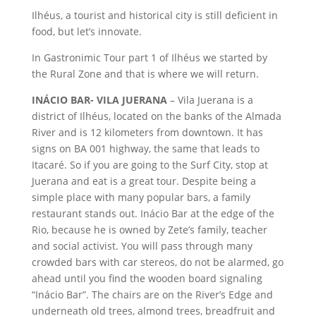
Ilhéus, a tourist and historical city is still deficient in
food, but let’s innovate.
In Gastronimic Tour part 1 of Ilhéus we started by
the Rural Zone and that is where we will return.
INÁCIO BAR- VILA JUERANA
– Vila Juerana is a
district of Ilhéus, located on the banks of the Almada
River and is 12 kilometers from downtown. It has
signs on BA 001 highway, the same that leads to
Itacaré. So if you are going to the Surf City, stop at
Juerana and eat is a great tour. Despite being a
simple place with many popular bars, a family
restaurant stands out. Inácio Bar at the edge of the
Rio, because he is owned by Zete’s family, teacher
and social activist. You will pass through many
crowded bars with car stereos, do not be alarmed, go
ahead until you find the wooden board signaling
“Inácio Bar”. The chairs are on the River’s Edge and
underneath old trees, almond trees, breadfruit and