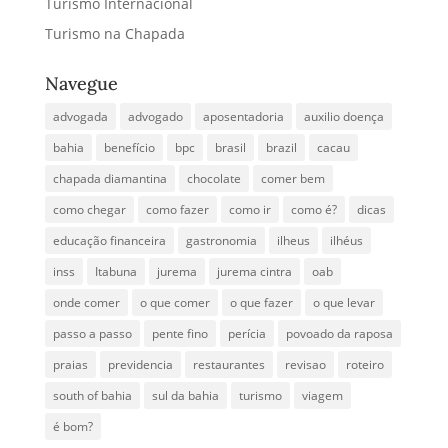
Turismo Internacional
Turismo na Chapada
Navegue
advogada
advogado
aposentadoria
auxilio doença
bahia
benefício
bpc
brasil
brazil
cacau
chapada diamantina
chocolate
comer bem
como chegar
como fazer
como ir
como é?
dicas
educação financeira
gastronomia
ilheus
ilhéus
inss
Itabuna
jurema
jurema cintra
oab
onde comer
o que comer
o que fazer
o que levar
passo a passo
pente fino
perícia
povoado da raposa
praias
previdencia
restaurantes
revisao
roteiro
south of bahia
sul da bahia
turismo
viagem
é bom?