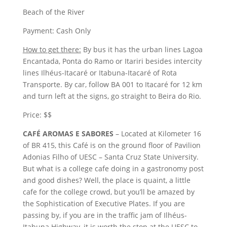
Beach of the River
Payment: Cash Only
How to get there:
By bus it has the urban lines Lagoa
Encantada, Ponta do Ramo or Itariri besides intercity
lines Ilhéus-Itacaré or Itabuna-Itacaré of Rota
Transporte. By car, follow BA 001 to Itacaré for 12 km
and turn left at the signs, go straight to Beira do Rio.
Price: $$
CAFÉ AROMAS E SABORES
– Located at Kilometer 16
of BR 415, this Café is on the ground floor of Pavilion
Adonias Filho of UESC – Santa Cruz State University.
But what is a college cafe doing in a gastronomy post
and good dishes? Well, the place is quaint, a little
cafe for the college crowd, but you’ll be amazed by
the Sophistication of Executive Plates. If you are
passing by, if you are in the traffic jam of Ilhéus-
Itabuna Highway, it is worth the stop at the UESC to