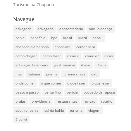
Turismo na Chapada
Navegue
advogada
advogado
aposentadoria
auxilio doença
bahia
benefício
bpc
brasil
brazil
cacau
chapada diamantina
chocolate
comer bem
como chegar
como fazer
como ir
como é?
dicas
educação financeira
gastronomia
ilheus
ilhéus
inss
Itabuna
jurema
jurema cintra
oab
onde comer
o que comer
o que fazer
o que levar
passo a passo
pente fino
perícia
povoado da raposa
praias
previdencia
restaurantes
revisao
roteiro
south of bahia
sul da bahia
turismo
viagem
é bom?