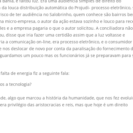
Bahia, e faltou luz. Era uma audiência simples de direito do
da louca distribuição automática do Projudi- processo eletrônico, 
isco de ter audiência no Salobrinho, quem conhece são bairros b
ma micro-empresa, o autor da ação estava sozinho e louco para re
es e a empresa pagaria o que o autor solicitou. A conciliadora não
, disse que iria fazer uma certidão assim que a luz voltasse e
ria a comunicação on-line, era processo eletrônico, e o consumidor
e nos deslocar de novo por conta da paralisação do fornecimento 
, aguardamos um pouco mas os funcionários já se preparavam para 
lta de energia fiz a seguinte fala:
os a tecnologia?
de, algo que marcou a história da humanidade, que nos fez evolui
ra privilégio das aristocracias e reis, mas que hoje é um direito