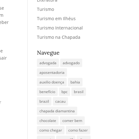
se
Turismo
em
Turismo em Ilhéus
ceber
Turismo Internacional
Turismo na Chapada
de
Navegue
sair
advogada
advogado
aposentadoria
auxilio doença
bahia
benefício
bpc
brasil
brazil
cacau
r
chapada diamantina
chocolate
comer bem
como chegar
como fazer