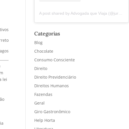
A post shared by Advogada que Viaja (@juremacintra)
tivos
Categorias
rreto
Blog
vagos
Chocolate
Consumo Consciente
e
Direito
um
Direito Previdenciário
 lei
Direitos Humanos
a
Fazendas
não
Geral
Giro Gastronômico
Help Horta
i
a
Literatura