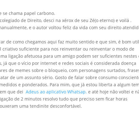
ue se chama papel carbono.
legiado de Direito, desci na xérox de seu Zé(o eterno) e voilá .
anualmente, e o autor voltou feliz da vida com seu direito atendid
ar de como chegamos aqui faz muito sentido e que sim, é bom util
l criativo suficiente para nos reinventar ou reinventar o modo de
 uma ligação afetuosa para um amigo podem ser suficientes nestes 
, já que o vício por internet e redes sociais é considerada doença
ilhares de memes sobre o bloqueio, com personagens surtados, frase
atar de um assunto sério. Gosto de falar sobre consumo conscient
medidos e ponderados. Para mim, que já estou liberta a algum te
o em que dei
Adeus ao aplicativo Whatsap.
e até hoje não voltei e n
gação de 2 minutos resolvo tudo que preciso sem ficar horas
rouxeram uma tendinite desconfortável.