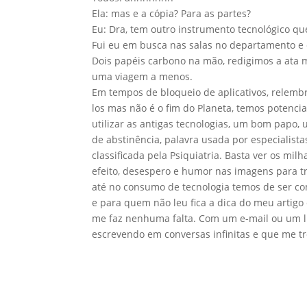
Ela: mas e a cópia? Para as partes?
Eu: Dra, tem outro instrumento tecnológico q
Fui eu em busca nas salas no departamento e co
Dois papéis carbono na mão, redigimos a ata m
uma viagem a menos.
Em tempos de bloqueio de aplicativos, relembr
los mas não é o fim do Planeta, temos potencia
utilizar as antigas tecnologias, um bom papo,
de abstinência, palavra usada por especialistas
classificada pela Psiquiatria. Basta ver os m
efeito, desespero e humor nas imagens para tr
até no consumo de tecnologia temos de ser co
e para quem não leu fica a dica do meu artig
me faz nenhuma falta. Com um e-mail ou um li
escrevendo em conversas infinitas e que me t