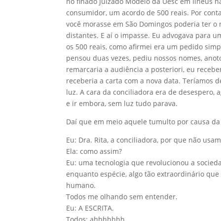
no finado Juizado Modelo da Uesc em Ilhéus na 
consumidor, um acordo de 500 reais. Por conta 
você morasse em São Domingos poderia ter o r
distantes. E aí o impasse. Eu advogava para u
os 500 reais, como afirmei era um pedido simpl
pensou duas vezes, pediu nossos nomes, anotou
remarcaria a audiência a posteriori, eu recebe
receberia a carta com a nova data. Teríamos d
luz. A cara da conciliadora era de desespero
e ir embora, sem luz tudo parava.
Daí que em meio aquele tumulto por causa da fa
Eu: Dra. Rita, a conciliadora, por que não usam
Ela: como assim?
Eu: uma tecnologia que revolucionou a socieda
enquanto espécie, algo tão extraordinário que e
humano.
Todos me olhando sem entender.
Eu: A ESCRITA.
Todos: ahhhhhhh