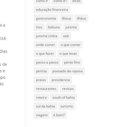
como ir
como é?
dicas
educação financeira
gastronomia
ilheus
ilhéus
o e
inss
Itabuna
jurema
jurema cintra
oab
izá-
onde comer
o que comer
dias
o que fazer
o que levar
passo a passo
pente fino
s de
e e
perícia
povoado da raposa
mpo
praias
previdencia
ão
restaurantes
revisao
roteiro
south of bahia
sul da bahia
turismo
viagem
é bom?