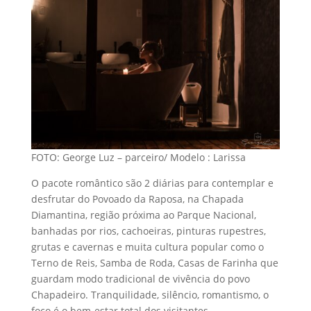
FOTO: George Luz – parceiro/ Modelo : Larissa
O pacote romântico são 2 diárias para contemplar e
desfrutar do Povoado da Raposa, na Chapada
Diamantina, região próxima ao Parque Nacional,
banhadas por rios, cachoeiras, pinturas rupestres,
grutas e cavernas e muita cultura popular como o
Terno de Reis, Samba de Roda, Casas de Farinha que
guardam modo tradicional de vivência do povo
Chapadeiro. Tranquilidade, silêncio, romantismo, o
foco é o bem-estar total dos visitantes.