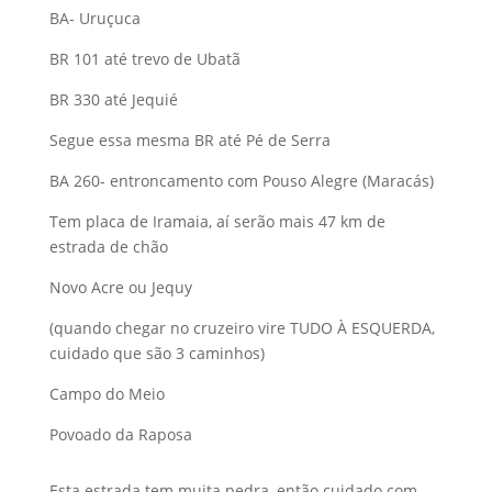
BA- Uruçuca
BR 101 até trevo de Ubatã
BR 330 até Jequié
Segue essa mesma BR até Pé de Serra
BA 260- entroncamento com Pouso Alegre (Maracás)
Tem placa de Iramaia, aí serão mais 47 km de
estrada de chão
Novo Acre ou Jequy
(quando chegar no cruzeiro vire TUDO À ESQUERDA,
cuidado que são 3 caminhos)
Campo do Meio
Povoado da Raposa
Esta estrada tem muita pedra, então cuidado com