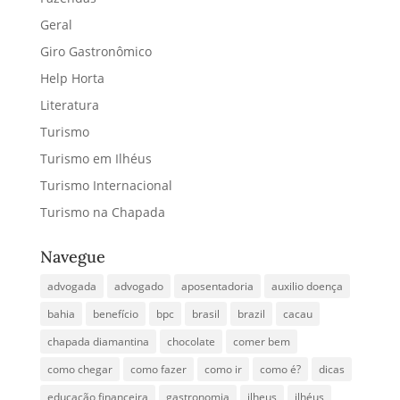
Geral
Giro Gastronômico
Help Horta
Literatura
Turismo
Turismo em Ilhéus
Turismo Internacional
Turismo na Chapada
Navegue
advogada
advogado
aposentadoria
auxilio doença
bahia
benefício
bpc
brasil
brazil
cacau
chapada diamantina
chocolate
comer bem
como chegar
como fazer
como ir
como é?
dicas
educação financeira
gastronomia
ilheus
ilhéus