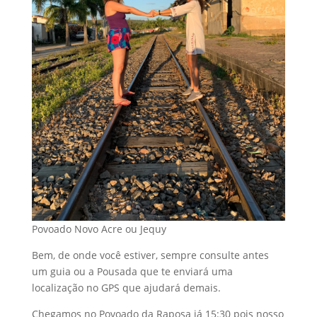
Povoado Novo Acre ou Jequy
Bem, de onde você estiver, sempre consulte antes
um guia ou a Pousada que te enviará uma
localização no GPS que ajudará demais.
Chegamos no Povoado da Raposa já 15:30 pois nosso