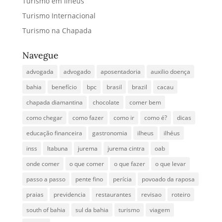
Turismo em Ilhéus
Turismo Internacional
Turismo na Chapada
Navegue
advogada
advogado
aposentadoria
auxilio doença
bahia
benefício
bpc
brasil
brazil
cacau
chapada diamantina
chocolate
comer bem
como chegar
como fazer
como ir
como é?
dicas
educação financeira
gastronomia
ilheus
ilhéus
inss
Itabuna
jurema
jurema cintra
oab
onde comer
o que comer
o que fazer
o que levar
passo a passo
pente fino
perícia
povoado da raposa
praias
previdencia
restaurantes
revisao
roteiro
south of bahia
sul da bahia
turismo
viagem