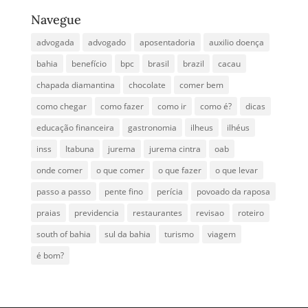
Navegue
advogada
advogado
aposentadoria
auxilio doença
bahia
benefício
bpc
brasil
brazil
cacau
chapada diamantina
chocolate
comer bem
como chegar
como fazer
como ir
como é?
dicas
educação financeira
gastronomia
ilheus
ilhéus
inss
Itabuna
jurema
jurema cintra
oab
onde comer
o que comer
o que fazer
o que levar
passo a passo
pente fino
perícia
povoado da raposa
praias
previdencia
restaurantes
revisao
roteiro
south of bahia
sul da bahia
turismo
viagem
é bom?