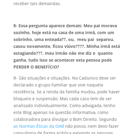
receber tais demandas.
8- Essa pergunta aparece demais: Meu pai morava
sozinho, hoje está na casa de uma irmã, com um
sobrinho, uma enteada??, ou, meu pai separou,
casou novamente, ficou viúvo????. Minha irmã está
estagiando???, meu irmão não me diz o quanto
ganha, tudo isso se acontecer esta pessoa pode
PERDER O BENEFÍCIO?
R- São situações e situações. No Cadunico deve ser
declarado o grupo Familiar que vive naquela
residência. Se a renda da família mudou, pode haver
bloqueio e suspensão. Mas cada caso tem de ser
analisado individualmente. Como advogada, tenho
este Blog apenas na questão informativa, como
colaboradora para divulgar o Bom Direito. Segundo
as Normas Éticas da OAB
não posso, nem devo fazer
consultoria de forma pública expondo as pessoas,