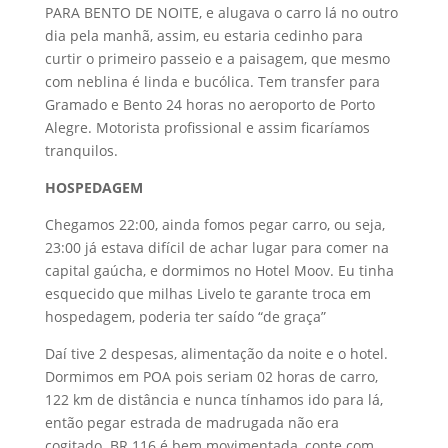
PARA BENTO DE NOITE, e alugava o carro lá no outro
dia pela manhã, assim, eu estaria cedinho para
curtir o primeiro passeio e a paisagem, que mesmo
com neblina é linda e bucólica. Tem transfer para
Gramado e Bento 24 horas no aeroporto de Porto
Alegre. Motorista profissional e assim ficaríamos
tranquilos.
HOSPEDAGEM
Chegamos 22:00, ainda fomos pegar carro, ou seja,
23:00 já estava difícil de achar lugar para comer na
capital gaúcha, e dormimos no Hotel Moov. Eu tinha
esquecido que milhas Livelo te garante troca em
hospedagem, poderia ter saído “de graça”
Daí tive 2 despesas, alimentação da noite e o hotel.
Dormimos em POA pois seriam 02 horas de carro,
122 km de distância e nunca tínhamos ido para lá,
então pegar estrada de madrugada não era
cogitado. BR 116 é bem movimentada, conte com