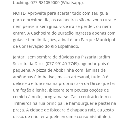
booking. 077-981059000 (Whatsapp).
NOITE- Aproveite para acertar tudo com seu guia
para o próximo dia, as cachoeiras são na zona rural e
nem pense ir sem guia, você irá se perder, ou nem
entrar. A Cachoeira do Buracão ingressa apenas com
guias e tem limitações, afinal é um Parque Municipal
de Conservação do Rio Espalhado.
Jantar , sem sombra de dúvidas na Pizzaria Jardim
Secreto da Dirce (077-99140-7749), agendar pois é
pequena. A pizza de Abobrinha com lâminas de
amêndoas é imbatível, massa artesanal, tudo lá é
delicioso e funciona na própria casa da Dirce que fez
um fogão à lenha. Ibicoara tem poucas opções de
comida à noite, programa-se. Caso contrário tem o
Trilheiros na rua principal, e hamburguer e pastel na
praça. A cidade de Ibicoara é chapada raiz, eu gosto
disso, de não ter aquele enxame consumista(falei).