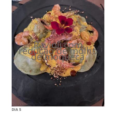
Ravioli com
redução de molho
de moqueca
DIA 5