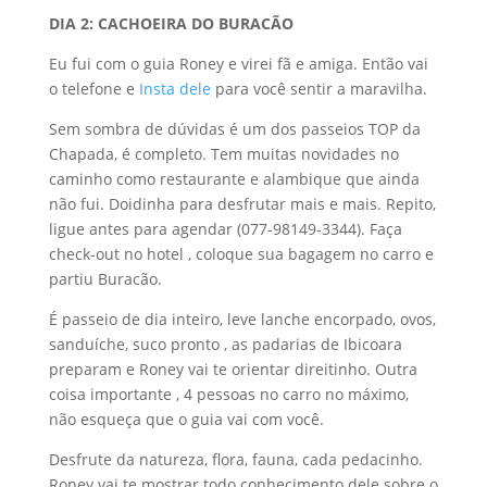
DIA 2: CACHOEIRA DO BURACÃO
Eu fui com o guia Roney e virei fã e amiga. Então vai
o telefone e
Insta dele
para você sentir a maravilha.
Sem sombra de dúvidas é um dos passeios TOP da
Chapada, é completo. Tem muitas novidades no
caminho como restaurante e alambique que ainda
não fui. Doidinha para desfrutar mais e mais. Repito,
ligue antes para agendar (077-98149-3344). Faça
check-out no hotel , coloque sua bagagem no carro e
partiu Buracão.
É passeio de dia inteiro, leve lanche encorpado, ovos,
sanduíche, suco pronto , as padarias de Ibicoara
preparam e Roney vai te orientar direitinho. Outra
coisa importante , 4 pessoas no carro no máximo,
não esqueça que o guia vai com você.
Desfrute da natureza, flora, fauna, cada pedacinho.
Roney vai te mostrar todo conhecimento dele sobre o