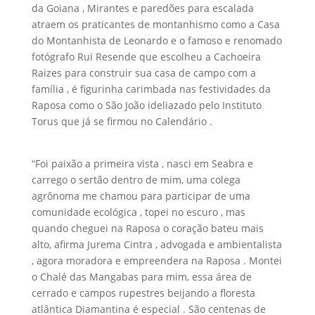
da Goiana , Mirantes e paredões para escalada
atraem os praticantes de montanhismo como a Casa
do Montanhista de Leonardo e o famoso e renomado
fotógrafo Rui Resende que escolheu a Cachoeira
Raizes para construir sua casa de campo com a
família , é figurinha carimbada nas festividades da
Raposa como o São João ideliazado pelo Instituto
Torus que já se firmou no Calendário .
“Foi paixão a primeira vista , nasci em Seabra e
carrego o sertão dentro de mim, uma colega
agrônoma me chamou para participar de uma
comunidade ecológica , topei no escuro , mas
quando cheguei na Raposa o coração bateu mais
alto, afirma Jurema Cintra , advogada e ambientalista
, agora moradora e empreendera na Raposa . Montei
o Chalé das Mangabas para mim, essa área de
cerrado e campos rupestres beijando a floresta
atlântica Diamantina é especial . São centenas de