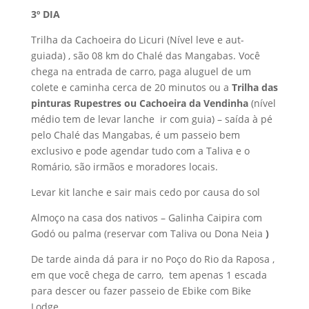
3º DIA
Trilha da Cachoeira do Licuri (Nível leve e aut-
guiada) , são 08 km do Chalé das Mangabas. Você
chega na entrada de carro, paga aluguel de um
colete e caminha cerca de 20 minutos ou a
Trilha das
pinturas Rupestres ou Cachoeira da Vendinha
(nível
médio tem de levar lanche ir com guia) – saída à pé
pelo Chalé das Mangabas, é um passeio bem
exclusivo e pode agendar tudo com a Taliva e o
Romário, são irmãos e moradores locais.
Levar kit lanche e sair mais cedo por causa do sol
Almoço na casa dos nativos – Galinha Caipira com
Godó ou palma (reservar com Taliva ou Dona Neia
)
De tarde ainda dá para ir no Poço do Rio da Raposa ,
em que você chega de carro, tem apenas 1 escada
para descer ou fazer passeio de Ebike com Bike
Lodge .