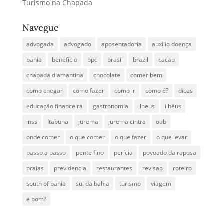
Turismo na Chapada
Navegue
advogada
advogado
aposentadoria
auxilio doença
bahia
benefício
bpc
brasil
brazil
cacau
chapada diamantina
chocolate
comer bem
como chegar
como fazer
como ir
como é?
dicas
educação financeira
gastronomia
ilheus
ilhéus
inss
Itabuna
jurema
jurema cintra
oab
onde comer
o que comer
o que fazer
o que levar
passo a passo
pente fino
perícia
povoado da raposa
praias
previdencia
restaurantes
revisao
roteiro
south of bahia
sul da bahia
turismo
viagem
é bom?