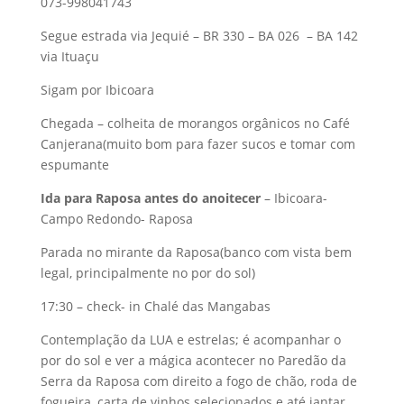
073-998041743
Segue estrada via Jequié – BR 330 – BA 026 – BA 142
via Ituaçu
Sigam por Ibicoara
Chegada – colheita de morangos orgânicos no Café
Canjerana(muito bom para fazer sucos e tomar com
espumante
Ida para Raposa antes do anoitecer
– Ibicoara-
Campo Redondo- Raposa
Parada no mirante da Raposa(banco com vista bem
legal, principalmente no por do sol)
17:30 – check- in Chalé das Mangabas
Contemplação da LUA e estrelas; é acompanhar o
por do sol e ver a mágica acontecer no Paredão da
Serra da Raposa com direito a fogo de chão, roda de
fogueira, carta de vinhos selecionados e até jantar