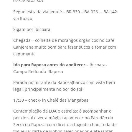
073-998041743
Segue estrada via Jequié – BR 330 – BA 026 – BA 142
via Ituaçu
Sigam por Ibicoara
Chegada – colheita de morangos orgânicos no Café
Canjerana(muito bom para fazer sucos e tomar com
espumante
Ida para Raposa antes do anoitecer
– Ibicoara-
Campo Redondo- Raposa
Parada no mirante da Raposa(banco com vista bem
legal, principalmente no por do sol)
17:30 – check- in Chalé das Mangabas
Contemplação da LUA e estrelas; é acompanhar o
por do sol e ver a mágica acontecer no Paredão da
Serra da Raposa com direito a fogo de chão, roda de
fogueira, carta de vinhos selecionados e até jantar