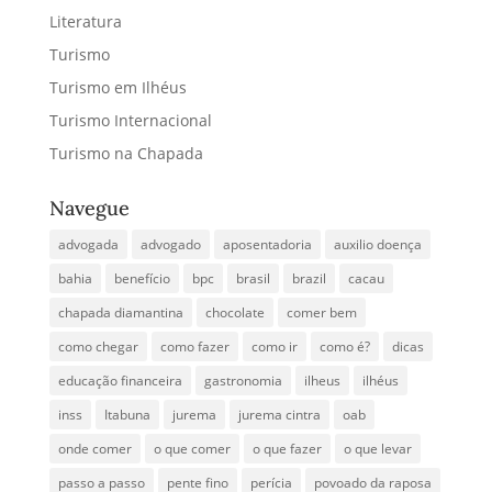
Literatura
Turismo
Turismo em Ilhéus
Turismo Internacional
Turismo na Chapada
Navegue
advogada
advogado
aposentadoria
auxilio doença
bahia
benefício
bpc
brasil
brazil
cacau
chapada diamantina
chocolate
comer bem
como chegar
como fazer
como ir
como é?
dicas
educação financeira
gastronomia
ilheus
ilhéus
inss
Itabuna
jurema
jurema cintra
oab
onde comer
o que comer
o que fazer
o que levar
passo a passo
pente fino
perícia
povoado da raposa