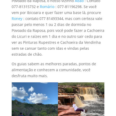
Povoado da Raposa, o nosso vizinho
Adão
: Contato
077-81315732 e
Romário
: 077-81196298. Se você
vem por Ibicoara e quer fazer uma base lá, procure
Roney
: contato 077 81493344, mas com certeza vale
passar pelo menos 1 ou 2 dias de dormida no
Povoado da Raposa, pois você pode fazer a Cachoeira
do Licuri e raízes em 1 dia e no outro sair cedo para
ver as Pinturas Rupestres e Cachoeira da Vendinha
sem se cansar tanto com idas e vindas pelas
estradas de chão.
Os guias sabem as melhores paradas, pontos de
alimentação e conhecem a comunidade, você
desfruta muito mais.