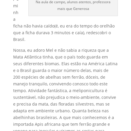
Na aula de campo, alunos atentos, professora
mi
mais que Generosa
nh
a
ficha não havia caído(é, eu era do tempo do orelhão
que a ficha durava 3 minutos e caía), redescobri o
Brasil.
Nossa, eu adoro Mel e não sabia a riqueza que a
Mata Atlântica tinha, que o país todo guarda em
seus diferentes biomas. Elas estão na América Latina
e o Brasil guarda o maior número delas, mais de
200 espécies de abelhas sem ferrão, dóceis, de
manejo tranquilo, convivendo conosco todo este
tempo. Atividade fantástica, a meliponicultura é
sustentável, não prejudica o meio-ambiente, convive
e precisa da mata, das floradas silvestres, mas se
adapta em ambiente urbano. Quanta beleza nas
abelhinhas brasileiras. A que mais conhecemos é a
importada Apis africana que tem ferrão grande e
veneno para inocular e viramos as costas para