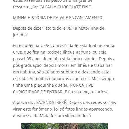
estas Fazendas são palco de uma grande
ressurreição: CACAU e CHOCOLATE FINO.
MINHA HISTÓRIA DE RAIVA E ENCANTAMENTO
Depois de dizer isto tudo,
é véin
a historinha de
Jurema.
Eu estudei na UESC, Universidade Estadual de Santa
Cruz, que fica na Rodovia Ilhéus Itabuna, ou seja,
passei 05 anos de minha vida indo e vindo . Depois a
pós graduação, depois morar em Ilhéus e trabalhar
em Itabuna, são 20 anos subindo e descendo esta
estrada. Vi muitas mudanças acontecer. Mas sempre
tinha uma plaquinha que eu NUNCA TIVE
CURIOSIDADE DE ENTRAR. E eu sou mega-curiosa.
A placa diz: FAZENDA IRERÊ. Depois das redes sociais
virar este fenômeno, foi só fotos lindas aparecendo.
A Vanessa da Mata fez um vídeo lindo lá.