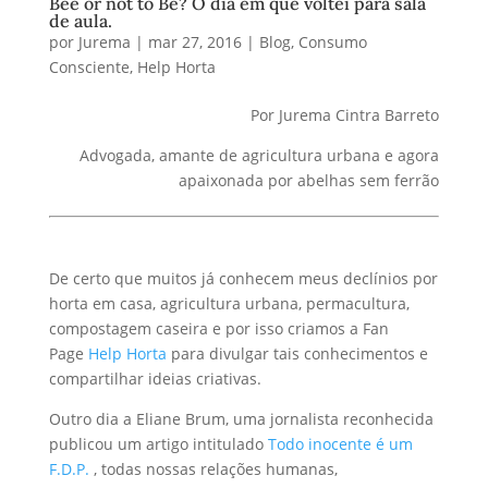
Bee or not to Be? O dia em que voltei para sala
de aula.
por
Jurema
|
mar 27, 2016
|
Blog
,
Consumo
Consciente
,
Help Horta
Por Jurema Cintra Barreto
Advogada, amante de agricultura urbana e agora
apaixonada por abelhas sem ferrão
De certo que muitos já conhecem meus declínios por
horta em casa, agricultura urbana, permacultura,
compostagem caseira e por isso criamos a Fan
Page
Help Horta
para divulgar tais conhecimentos e
compartilhar ideias criativas.
Outro dia a Eliane Brum, uma jornalista reconhecida
publicou um artigo intitulado
Todo inocente é um
F.D.P.
, todas nossas relações humanas,