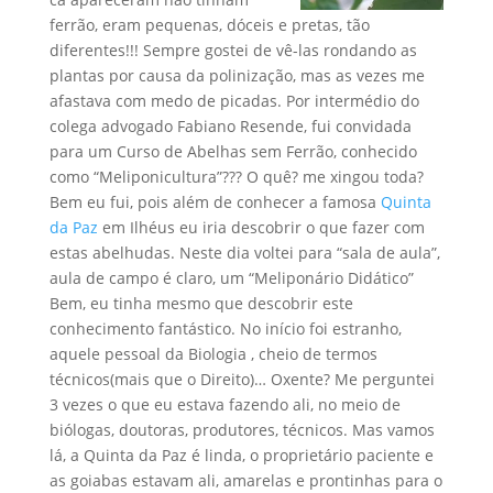
ferrão, eram pequenas, dóceis e pretas, tão
diferentes!!! Sempre gostei de vê-las rondando as
plantas por causa da polinização, mas as vezes me
afastava com medo de picadas. Por intermédio do
colega advogado Fabiano Resende, fui convidada
para um Curso de Abelhas sem Ferrão, conhecido
como “Meliponicultura”??? O quê? me xingou toda?
Bem eu fui, pois além de conhecer a famosa
Quinta
da Paz
em Ilhéus eu iria descobrir o que fazer com
estas abelhudas. Neste dia voltei para “sala de aula”,
aula de campo é claro, um “Meliponário Didático”
Bem, eu tinha mesmo que descobrir este
conhecimento fantástico. No início foi estranho,
aquele pessoal da Biologia , cheio de termos
técnicos(mais que o Direito)… Oxente? Me perguntei
3 vezes o que eu estava fazendo ali, no meio de
biólogas, doutoras, produtores, técnicos. Mas vamos
lá, a Quinta da Paz é linda, o proprietário paciente e
as goiabas estavam ali, amarelas e prontinhas para o