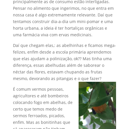
principalmente as de consumo estão interligadas.
Pensar no alimento que ingerimos, no que entra em
nossa casa é algo extremamente relevante. Daí que
tentamos construir dia-a-dia um mini-pomar e uma
horta urbana, a ideia é ter hortaliças orgânicas e
uma farmácia viva com ervas medicinais.
Daí que chegam elas,: as abelhinhas e ficamos mega-
felizes, enfim desde a escola primária aprendemos
que elas ajudam a polinização, ok?? Mas tinha uma
diferença, essas abelhudas além de saborear o
néctar das flores, estavam chupando as frutas
mesmo, devorando as pitangas e o que fazer?
É comum vermos pessoas,
agricultores e até bombeiros
colocando fogo em abelhas, de
certo que temos medo de
sermos ferroados, picados,
enfim. Mas as bonitinhas que
cá apareceram não tinham