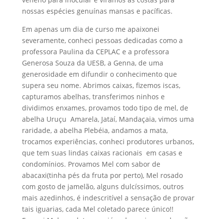
nossas espécies genuínas mansas e pacíficas.
Em apenas um dia de curso me apaixonei
severamente, conheci pessoas dedicadas como a
professora Paulina da CEPLAC e a professora
Generosa Souza da UESB, a Genna, de uma
generosidade em difundir o conhecimento que
supera seu nome. Abrimos caixas, fizemos iscas,
capturamos abelhas, transferimos ninhos e
dividimos enxames, provamos todo tipo de mel, de
abelha Uruçu Amarela, Jataí, Mandaçaia, vimos uma
raridade, a abelha Plebéia, andamos a mata,
trocamos experiências, conheci produtores urbanos,
que tem suas lindas caixas racionais em casas e
condomínios. Provamos Mel com sabor de
abacaxi(tinha pés da fruta por perto), Mel rosado
com gosto de jamelão, alguns dulcíssimos, outros
mais azedinhos, é indescritível a sensação de provar
tais iguarias, cada Mel coletado parece único!!