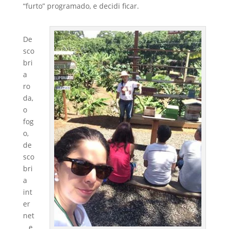
“furto” programado, e decidi ficar.
De
sco
bri
a
ro
da,
o
fog
o,
de
sco
bri
a
int
er
net
, e