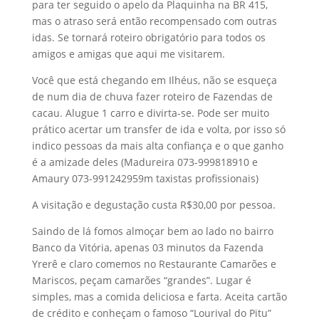
para ter seguido o apelo da Plaquinha na BR 415,
mas o atraso será então recompensado com outras
idas. Se tornará roteiro obrigatório para todos os
amigos e amigas que aqui me visitarem.
Você que está chegando em Ilhéus, não se esqueça
de num dia de chuva fazer roteiro de Fazendas de
cacau. Alugue 1 carro e divirta-se. Pode ser muito
prático acertar um transfer de ida e volta, por isso só
indico pessoas da mais alta confiança e o que ganho
é a amizade deles (Madureira 073-999818910 e
Amaury 073-991242959m taxistas profissionais)
A visitação e degustação custa R$30,00 por pessoa.
Saindo de lá fomos almoçar bem ao lado no bairro
Banco da Vitória, apenas 03 minutos da Fazenda
Yrerê e claro comemos no Restaurante Camarões e
Mariscos, peçam camarões “grandes”. Lugar é
simples, mas a comida deliciosa e farta. Aceita cartão
de crédito e conheçam o famoso “Lourival do Pitu”