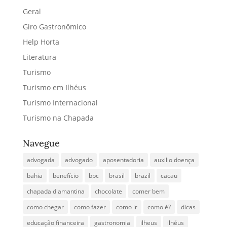
Geral
Giro Gastronômico
Help Horta
Literatura
Turismo
Turismo em Ilhéus
Turismo Internacional
Turismo na Chapada
Navegue
advogada
advogado
aposentadoria
auxilio doença
bahia
benefício
bpc
brasil
brazil
cacau
chapada diamantina
chocolate
comer bem
como chegar
como fazer
como ir
como é?
dicas
educação financeira
gastronomia
ilheus
ilhéus