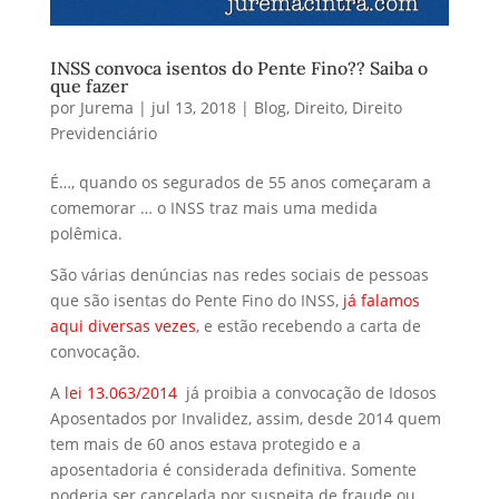
INSS convoca isentos do Pente Fino?? Saiba o
que fazer
por
Jurema
|
jul 13, 2018
|
Blog
,
Direito
,
Direito
Previdenciário
É…, quando os segurados de 55 anos começaram a
comemorar … o INSS traz mais uma medida
polêmica.
São várias denúncias nas redes sociais de pessoas
que são isentas do Pente Fino do INSS,
já falamos
aqui diversas vezes
, e estão recebendo a carta de
convocação.
A
lei 13.063/2014
já proibia a convocação de Idosos
Aposentados por Invalidez, assim, desde 2014 quem
tem mais de 60 anos estava protegido e a
aposentadoria é considerada definitiva. Somente
poderia ser cancelada por suspeita de fraude ou