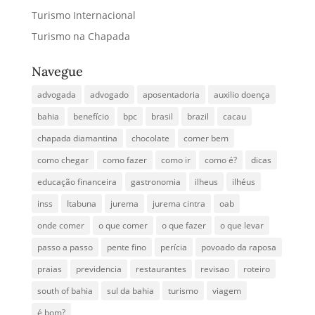
Turismo Internacional
Turismo na Chapada
Navegue
advogada
advogado
aposentadoria
auxilio doença
bahia
benefício
bpc
brasil
brazil
cacau
chapada diamantina
chocolate
comer bem
como chegar
como fazer
como ir
como é?
dicas
educação financeira
gastronomia
ilheus
ilhéus
inss
Itabuna
jurema
jurema cintra
oab
onde comer
o que comer
o que fazer
o que levar
passo a passo
pente fino
perícia
povoado da raposa
praias
previdencia
restaurantes
revisao
roteiro
south of bahia
sul da bahia
turismo
viagem
é bom?